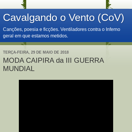
Cavalgando o Vento (CoV)
Canções, poesia e ficções. Ventiladores contra o Inferno
geral em que estamos metidos.
TERÇA-FEIRA, 29 DE MAIO DE 2018
MODA CAIPIRA da III GUERRA
MUNDIAL